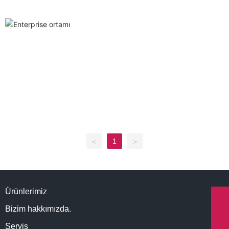
1
<
>
Ürünlerimiz
WhatsApp
Bizim hakkımızda.
8613890101927
E-mail
Servis
info@northernmeditec.com